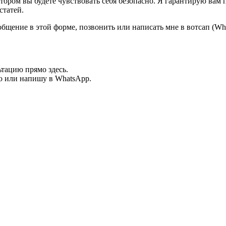
котором вы будете чувствовать себя безопасно. Я гарантирую в
статей.
общение в этой форме, позвонить или написать мне в вотсап (Wh
ьтацию прямо здесь.
ню или напишу в WhatsApp.